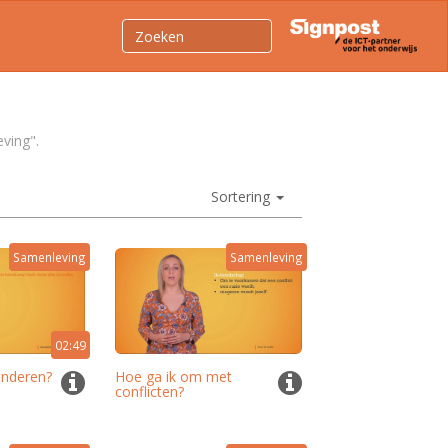
eving".
Sortering
Samenleving
Samenleving
02:49
kinderen?
Hoe ga ik om met
conflicten?