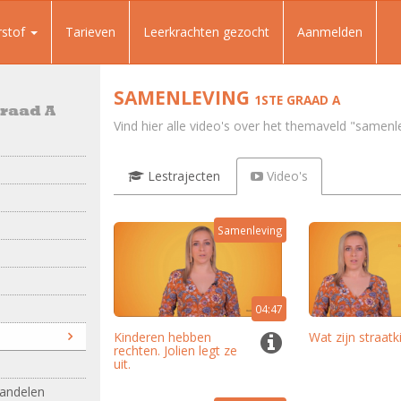
rstof
Tarieven
Leerkrachten gezocht
Aanmelden
SAMENLEVING
1STE GRAAD A
graad A
Vind hier alle video's over het themaveld "samenl
Lestrajecten
Video's
Samenleving
04:47
Kinderen hebben
Wat zijn straat
rechten. Jolien legt ze
uit.
handelen