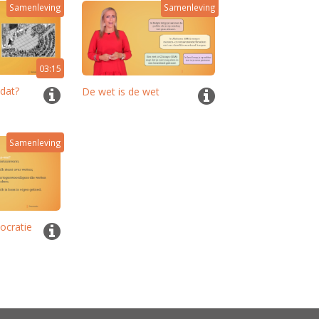
Samenleving
Samenleving
03:15
 dat?
De wet is de wet
Samenleving
ocratie