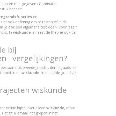
ee punten met gegeven coördinaten
nstuk bepaalt.
tegraadsfuncties
en
 is er ook oefening om te testen of je de
 kan je ook een algemene test doen. Voor jezelf
d is. In
wiskunde
is naast de theorie ook de
e bij
en –vergelijkingen?
Er bestaan ook tweedegraads-, derdegraads- en
t nooit in de
wiskunde
. In de derde graad zijn
trajecten wiskunde
or online bijles. Niet alleen
wiskunde
, maar
Het zit allemaal inbegrepen in het