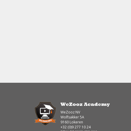
WeZooz Academy
WeZooz NV
Wolfsakker 5A
9160 Lokeren
+32 (0)9 277 10 24