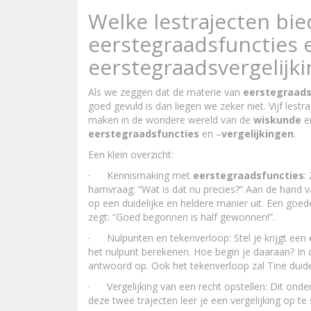
Welke lestrajecten bie
eerstegraadsfuncties 
eerstegraadsvergelijk
Als we zeggen dat de materie van
eerstegraads
goed gevuld is dan liegen we zeker niet. Vijf les
maken in de wondere wereld van de
wiskunde
en
eerstegraadsfuncties
en –
vergelijkingen
.
Een klein overzicht:
· Kennismaking met
eerstegraadsfuncties
:
hamvraag: “Wat is dat nu precies?” Aan de hand van 
op een duidelijke en heldere manier uit. Een goed
zegt: “Goed begonnen is half gewonnen!”.
· Nulpunten en tekenverloop: Stel je krijgt een
het nulpunt berekenen. Hoe begin je daaraan? In dit
antwoord op. Ook het tekenverloop zal Tine duidel
· Vergelijking van een recht opstellen: Dit onder
deze twee trajecten leer je een vergelijking op te