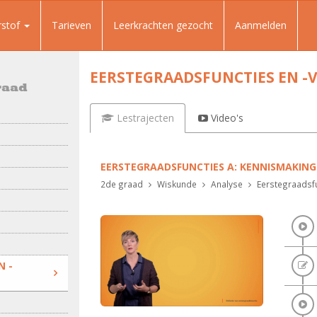
rstof
Tarieven
Leerkrachten gezocht
Aanmelden
EERSTEGRAADSFUNCTIES EN -
raad
Lestrajecten
Video's
EERSTEGRAADSFUNCTIES A: KENNISMAKIN
2de graad
Wiskunde
Analyse
Eerstegraadsfu
N -