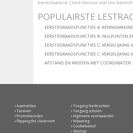
leerstofaanbod. Check hiervoor snel ons leerstofo
POPULAIRSTE LESTRA
·
EERSTEGRAADSFUNCTIES A: KENNISMAKIN
·
EERSTEGRAADSFUNCTIES B: NULPUNTEN E
·
EERSTEGRAADSFUNCTIES C: VERGELIJKING 
·
EERSTEGRAADSFUNCTIES C: VERGELIJKING 
·
AFSTAND EN MIDDEN MET COÖRDINATEN
Aanmelden
Toegang leerkrachten
Tarieven
Toegang scholen
Promotiecodes
Algemene voorwaarden
Flipping the classroom
Vrijwaring
Cookiebeleid
Sitemap