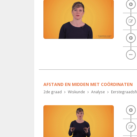
AFSTAND EN MIDDEN MET COÖRDINATEN
2de graad
Wiskunde
Analyse
Eerstegraadsfu