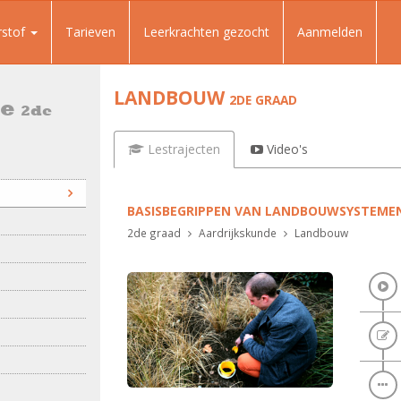
rstof
Tarieven
Leerkrachten gezocht
Aanmelden
LANDBOUW
2DE GRAAD
de
2de
Lestrajecten
Video's
BASISBEGRIPPEN VAN LANDBOUWSYSTEME
2de graad
Aardrijkskunde
Landbouw