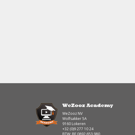
WeZooz Academy
WeZooz NV
Wolfsakker 5A
9160 Lokeren
+32 (0)9 277 10 24
BTW: BE 0892.653.980