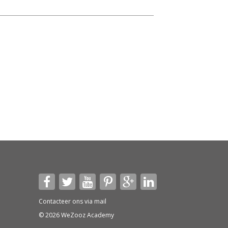
Contacteer ons via
mail
© 2026 WeZooz Academy