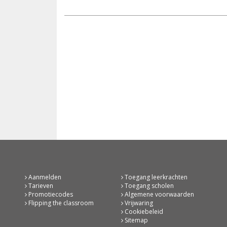
Aanmelden
Toegang leerkrachten
Tarieven
Toegang scholen
Promotiecodes
Algemene voorwaarden
Flipping the classroom
Vrijwaring
Cookiebeleid
Sitemap