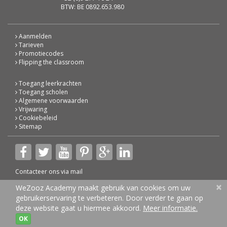
BTW: BE 0892.653.980
Aanmelden
Tarieven
Promotiecodes
Flipping the classroom
Toegang leerkrachten
Toegang scholen
Algemene voorwaarden
Vrijwaring
Cookiebeleid
Sitemap
Contacteer ons via
mail
×
© 2026 WeZooz Academy
WeZooz Academy maakt gebruik van cookies om uw
gebruikerservaring te verbeteren. Door verder te gaan op
deze website gaat u hiermee akkoord.
Meer informatie.
OK