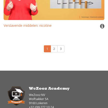
Verslavende middelen: nicotine
1
2
3
WeZooz Academy
WeZooz NV
Wolfsakker 5A
9160 Lokeren
+32 (0)9 277 10 24