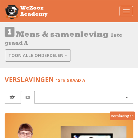
WeZooz
Toggl
Academy
navig
Mens & samenleving
1ste
graad A
TOON ALLE ONDERDELEN
VERSLAVINGEN
1STE GRAAD A
Verslavingen