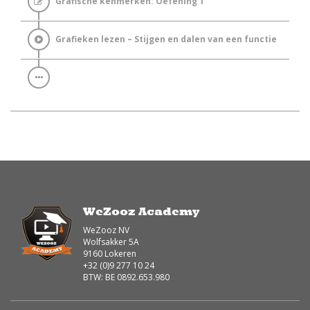
Grafische kenmerken: Oefening 1
Grafieken lezen – Stijgen en dalen van een functie
WeZooz Academy
WeZooz NV
Wolfsakker 5A
9160 Lokeren
+32 (0)9 277 10 24
BTW: BE 0892.653.980