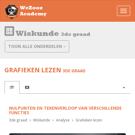
WeZooz
Toggl
Academy
navig
Wiskunde
3de graad
TOON ALLE ONDERDELEN
GRAFIEKEN LEZEN
3DE GRAAD
NULPUNTEN EN TEKENVERLOOP VAN VERSCHILLENDE
FUNCTIES
3de graad
Wiskunde
Analyse
Grafieken lezen