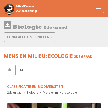
WeZooz
Toggl
Academy
navig
Biologie
2de graad
TOON ALLE ONDERDELEN
MENS EN MILIEU: ECOLOGIE
2DE GRAAD
CLASSIFICATIE EN BIODIVERSITEIT
2de graad
Biologie
Mens en milieu: ecologie