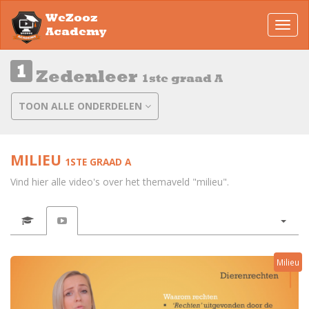
WeZooz
Toggl
Academy
navig
Zedenleer
1ste graad A
TOON ALLE ONDERDELEN
MILIEU
1STE GRAAD A
Vind hier alle video's over het themaveld "milieu".
Milieu