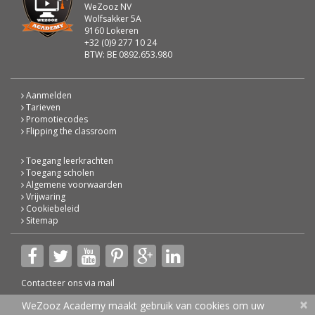
WeZooz NV
Wolfsakker 5A
9160 Lokeren
+32 (0)9 277 10 24
BTW: BE 0892.653.980
Aanmelden
Tarieven
Promotiecodes
Flipping the classroom
Toegang leerkrachten
Toegang scholen
Algemene voorwaarden
Vrijwaring
Cookiebeleid
Sitemap
Contacteer ons via
mail
×
© 2026 WeZooz Academy
WeZooz Academy maakt gebruik van cookies om uw