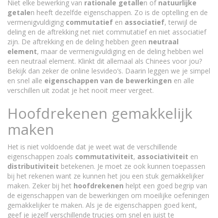
Niet elke bewerking van
rationale getalle
n of
natuurlijke
getale
n heeft dezelfde eigenschappen. Zo is de optelling en de
vermenigvuldiging
commutatief
en
associatief
, terwijl de
deling en de aftrekking net niet commutatief en niet associatief
zijn. De aftrekking en de deling hebben geen
neutraal
element
, maar de vermenigvuldiging en de deling hebben wel
een neutraal element. Klinkt dit allemaal als Chinees voor jou?
Bekijk dan zeker de online lesvideo’s. Daarin leggen we je simpel
en snel alle
eigenschappen van de bewerkingen
en alle
verschillen uit zodat je het nooit meer vergeet.
Hoofdrekenen gemakkelijk
maken
Het is niet voldoende dat je weet wat de verschillende
eigenschappen zoals
commutativiteit
,
associativiteit
en
distributiviteit
betekenen. Je moet ze ook kunnen toepassen
bij het rekenen want ze kunnen het jou een stuk gemakkelijker
maken. Zeker bij het
hoofdrekenen
helpt een goed begrip van
de eigenschappen van de bewerkingen om moeilijke oefeningen
gemakkelijker te maken. Als je de eigenschappen goed kent,
geef je jezelf verschillende trucjes om snel en juist te