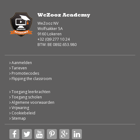
WeZooz Academy
WeZooz NV
Wolfsakker 5A
9160 Lokeren
+32 (0)9 277 10 24
BTW: BE 0892.653.980
Aanmelden
Tarieven
Promotiecodes
Flipping the classroom
Toegang leerkrachten
Toegang scholen
Algemene voorwaarden
Vrijwaring
Cookiebeleid
Sitemap