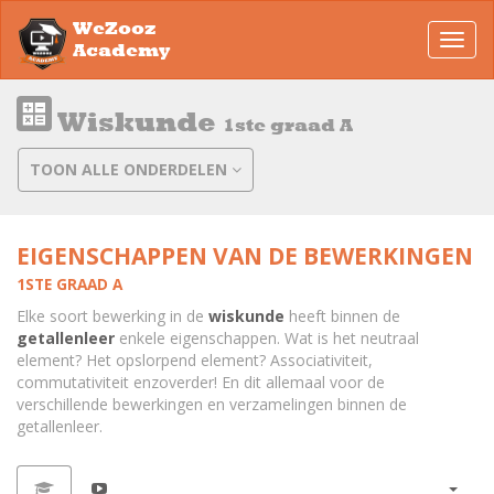
WeZooz
Toggl
Academy
navig
Wiskunde
1ste graad A
TOON ALLE ONDERDELEN
EIGENSCHAPPEN VAN DE BEWERKINGEN
1STE GRAAD A
Elke soort bewerking in de
wiskunde
heeft binnen de
getallenleer
enkele eigenschappen. Wat is het neutraal
element? Het opslorpend element? Associativiteit,
commutativiteit enzoverder! En dit allemaal voor de
verschillende bewerkingen en verzamelingen binnen de
getallenleer.