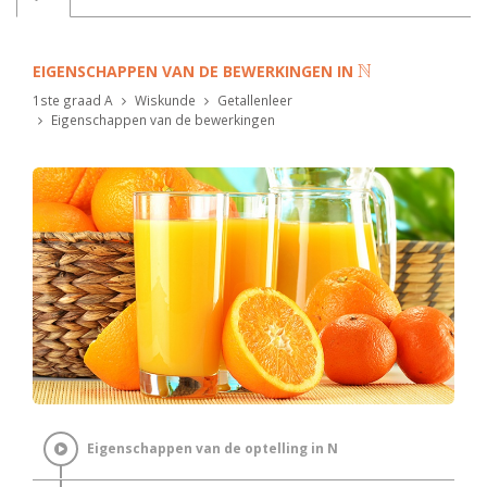
N
EIGENSCHAPPEN VAN DE BEWERKINGEN IN
ℕ
1ste graad A
Wiskunde
Getallenleer
Eigenschappen van de bewerkingen
Eigenschappen van de optelling in N