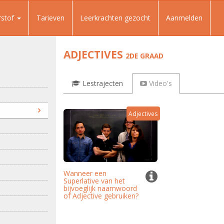
rstof
Tarieven
Leerkrachten gezocht
Aanmelden
ADJECTIVES
2DE GRAAD
Lestrajecten
Video's
Adjectives
Wanneer een
Superlative van het
bijvoeglijk naamwoord
of Adjective gebruiken?