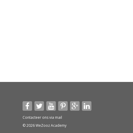
Contacteer ons via
mail
© 2026 WeZooz Academy