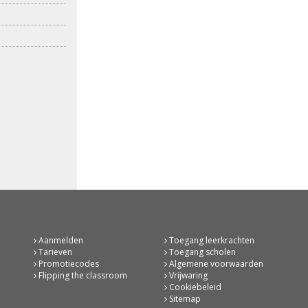
Aanmelden
Toegang leerkrachten
Tarieven
Toegang scholen
Promotiecodes
Algemene voorwaarden
Flipping the classroom
Vrijwaring
Cookiebeleid
Sitemap