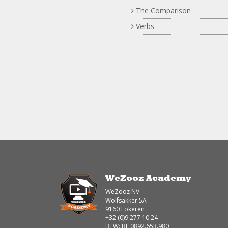
The Comparison
Verbs
WeZooz Academy
WeZooz NV
Wolfsakker 5A
9160 Lokeren
+32 (0)9 277 10 24
BTW: BE 0892.653.980