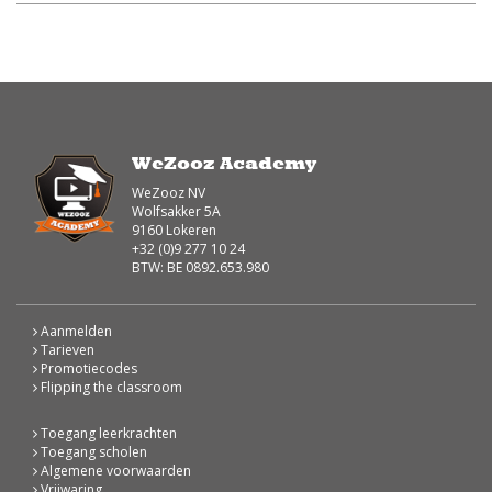
WeZooz Academy
WeZooz NV
Wolfsakker 5A
9160 Lokeren
+32 (0)9 277 10 24
BTW: BE 0892.653.980
Aanmelden
Tarieven
Promotiecodes
Flipping the classroom
Toegang leerkrachten
Toegang scholen
Algemene voorwaarden
Vrijwaring