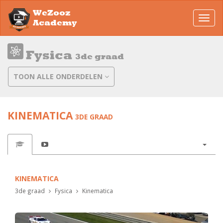
WeZooz
Toggl
Academy
navig
Fysica
3de graad
TOON ALLE ONDERDELEN
KINEMATICA
3DE GRAAD
KINEMATICA
3de graad
Fysica
Kinematica