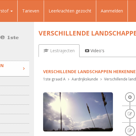
rstof
Tarieven
Leerkrachten gezocht
Aanmelden
VERSCHILLENDE LANDSCHAP
de
1ste
Lestrajecten
Video's
EN
VERSCHILLENDE LANDSCHAPPEN HERKENN
1ste graad A
Aardrijkskunde
Verschillende la