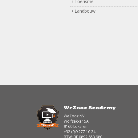
Toerisme
Landbouw
WeZooz Academy
WeZooz NV
Wolfsakker 5A
9160 Lokeren
+32 (0)9 277 10 24
BTW: BE 0892.653.980