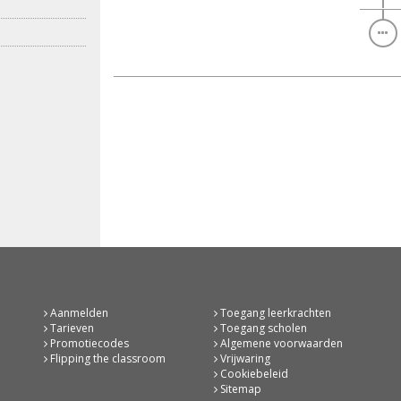
Aanmelden
Toegang leerkrachten
Tarieven
Toegang scholen
Promotiecodes
Algemene voorwaarden
Flipping the classroom
Vrijwaring
Cookiebeleid
Sitemap