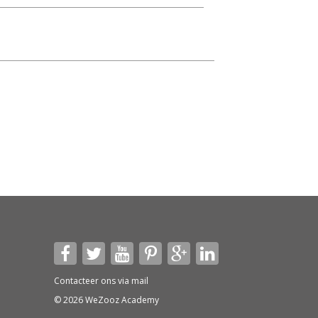
Contacteer ons via
mail
© 2026 WeZooz Academy