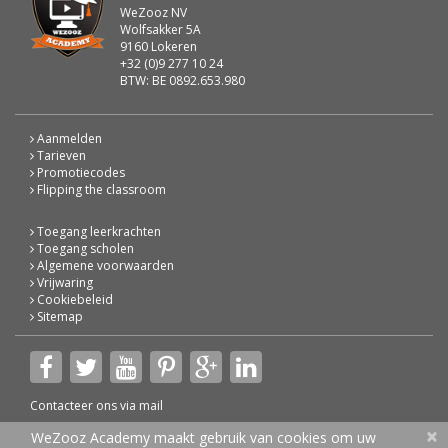
WeZooz NV
Wolfsakker 5A
9160 Lokeren
+32 (0)9 277 10 24
BTW: BE 0892.653.980
Aanmelden
Tarieven
Promotiecodes
Flipping the classroom
Toegang leerkrachten
Toegang scholen
Algemene voorwaarden
Vrijwaring
Cookiebeleid
Sitemap
Contacteer ons via
mail
×
© 2026 WeZooz Academy
WeZooz Academy maakt gebruik van cookies om uw