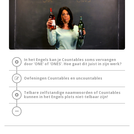
In het Engels kan je Countables soms vervangen
door 'ONE' of 'ONES'. Hoe gaat dit juist in zijn werk?
Oefeningen Countables en uncountables
Telbare zelfstandige naamwoorden of Countables
kunnen in het Engels plots niet-telbaar zijn!