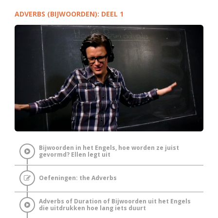
ADVERBS (BIJWOORDEN): DEEL 1
Bijwoorden in het Engels, hoe worden ze juist
gevormd? Ellen legt uit
Oefeningen: the Adverbs
Adverbs of Duration of Bijwoorden uit het Engels
die uitdrukken hoe lang iets duurt