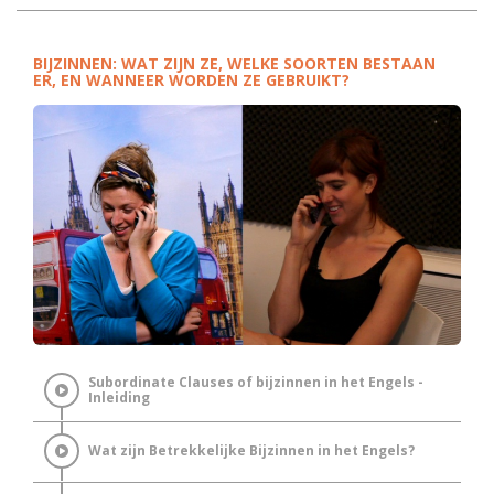
BIJZINNEN: WAT ZIJN ZE, WELKE SOORTEN BESTAAN
ER, EN WANNEER WORDEN ZE GEBRUIKT?
Subordinate Clauses of bijzinnen in het Engels -
Inleiding
Wat zijn Betrekkelijke Bijzinnen in het Engels?