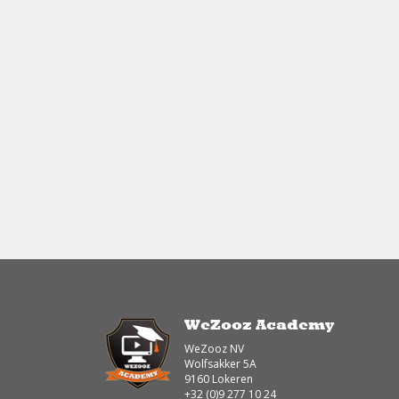
WeZooz Academy
WeZooz NV
Wolfsakker 5A
9160 Lokeren
+32 (0)9 277 10 24