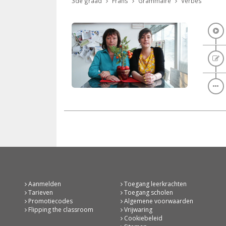
3de graad
Frans
Grammaire
Verbes
Aanmelden
Toegang leerkrachten
Tarieven
Toegang scholen
Promotiecodes
Algemene voorwaarden
Flipping the classroom
Vrijwaring
Cookiebeleid