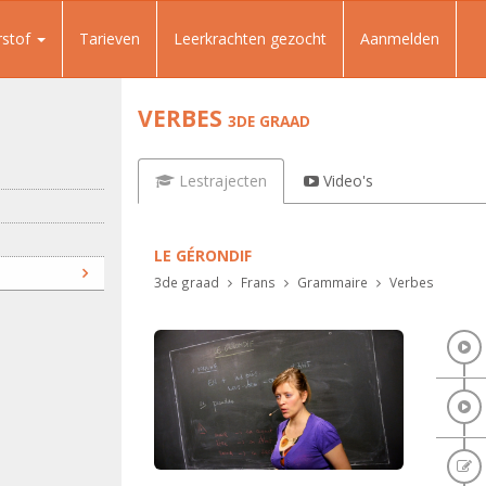
rstof
Tarieven
Leerkrachten gezocht
Aanmelden
VERBES
3DE GRAAD
Lestrajecten
Video's
LE GÉRONDIF
3de graad
Frans
Grammaire
Verbes