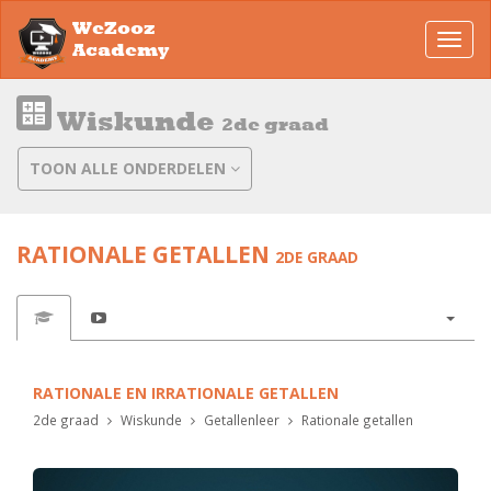
WeZooz
Toggl
Academy
navig
Wiskunde
2de graad
TOON ALLE ONDERDELEN
RATIONALE GETALLEN
2DE GRAAD
RATIONALE EN IRRATIONALE GETALLEN
2de graad
Wiskunde
Getallenleer
Rationale getallen