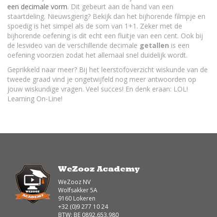
een decimale vorm
. Dit gebeurt aan de hand van een
staartdeling. Nieuwsgierig? Bekijk dan het bijhorende filmpje en
spoedig is het simpel als de som van 1+1. Zeker met de
bijhorende oefening is dit echt een fluitje van een cent. Ook bij
de lesvideo van de verschillende decimale
getallen
is een
oefening voorzien zodat het allemaal snel duidelijk wordt.
Geprikkeld naar meer? Bij het leerstofoverzicht wiskunde van de
tweede graad vind je ongetwijfeld nog meer antwoorden op
jouw wiskundige vragen. Veel succes! En denk eraan: LOL!
Learning On-Line!
WeZooz Academy
WeZooz NV
Wolfsakker 5A
9160 Lokeren
+32 (0)9 277 10 24
BTW: BE 0892.653.980