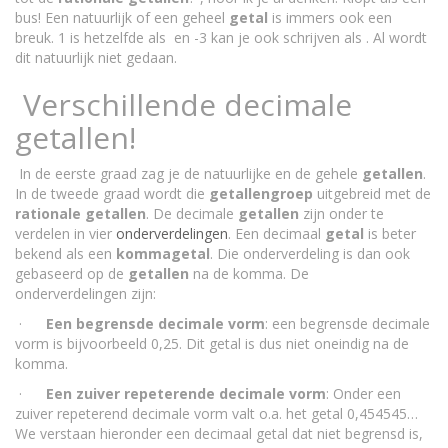
bus! Een natuurlijk of een geheel
getal
is immers ook een
breuk. 1 is hetzelfde als en -3 kan je ook schrijven als . Al wordt
dit natuurlijk niet gedaan.
Verschillende decimale
getallen!
In de eerste graad zag je de natuurlijke en de gehele
getallen
.
In de tweede graad wordt die
getallengroep
uitgebreid met de
rationale
getallen
. De decimale
getallen
zijn onder te
verdelen in vier
onderverdelingen
. Een decimaal
getal
is beter
bekend als een
kommagetal
. Die onderverdeling is dan ook
gebaseerd op de
getallen
na de komma. De
onderverdelingen zijn:
·
Een begrensde decimale vorm
: een begrensde decimale
vorm is bijvoorbeeld 0,25. Dit getal is dus niet oneindig na de
komma.
·
Een zuiver repeterende decimale vorm
: Onder een
zuiver repeterend decimale vorm valt o.a. het getal 0,454545…
We verstaan hieronder een decimaal getal dat niet begrensd is,