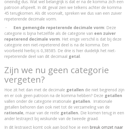
oneindig dus. Wat wel belangrijk is dat er na de komma zich een
patroon afspeelt. In dit geval zien we telkens achter de komma
45 terugkomen. Als dit voorvalt, spreken we dus van een zuiver
repeterende decimale vorm.
· Een gemengde repeterende decimale vorm
: Deze
categorie is bijna hetzelfde als de categorie van
een zuiver
repeterend decimale vorm
. Het enige verschil is dat bij deze
categorie een niet-repeterend deel is na de komma. Een
voorbeeld hierbij is 0,38585. De drie is hier duidelijk het niet-
repeterende deel van dit decimaal
getal
.
Zijn we nu geen categorie
vergeten?
Hoe zit het dan met de decimale
getallen
die niet begrensd zijn
en er ook geen patroon na de komma hebben? Deze
getallen
vallen onder de categorie irrationale
getallen
. Irrationale
getallen behoren dan ook niet tot de verzameling van de
rationale
, maar van de reële
getallen.
Die komen terug in een
ander lestraject bij wiskunde van de tweede graad.
In dit lestraject komt ook aan bod hoe je een
breuk omzet naar