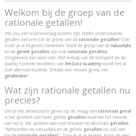
Welkom bij de groep van de
rationale getallen!
Het zou een examenvraag kunnen zijn. Welke onderstaande
getallen behoren tot de groep van de
rationale
getallen
? Dan
moet je al beginnen nadenken. Want de groep van de
natuurlijke
en de
gehele
getallen
zijn ook
rationale
getallen
.
Omgekeerd dan weer niet. Met behulp van dit lestraject en de
daarbij horende lesvideo’s van
WeZooz Academy
wordt het al
snel allemaal duidelijk. Ontdek een nieuwe groep van
getallenleer
!
Wat zijn rationale getallen nu
precies?
Om je het antwoord te geven op de vraag: een
rationaal
getal
is het quotiënt van twee gehele
getallen
waarvan het tweede
niet nul is. We spreken dan over breuken en decimale
getallen
.
“Behoorden de natuurlijke en de gehele
getallen
nu ook niet
tot de
rationale
getallen
?”, hoor ik je al denken. Klopt als een