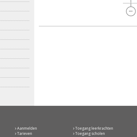
Aanmelden
Toegang leerkrachten
Tarieven
Toegang scholen