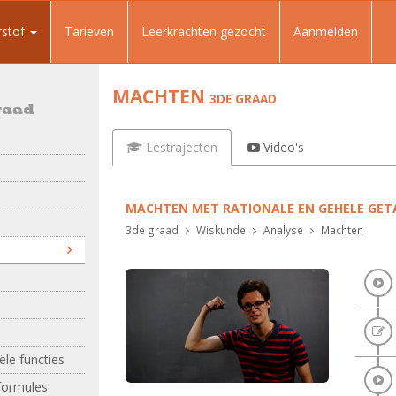
rstof
Tarieven
Leerkrachten gezocht
Aanmelden
MACHTEN
3DE GRAAD
raad
Lestrajecten
Video's
MACHTEN MET RATIONALE EN GEHELE GET
3de graad
Wiskunde
Analyse
Machten
le functies
formules