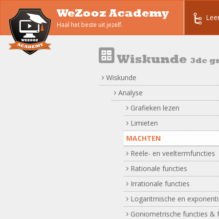
WeZooz Academy
Lee
Haal het beste uit jezelf.
Wiskunde
3de g
Wiskunde
Analyse
Grafieken lezen
Limieten
MACHTEN
Reële- en veeltermfuncties
Rationale functies
Irrationale functies
Logaritmische en exponentië
Goniometrische functies & 