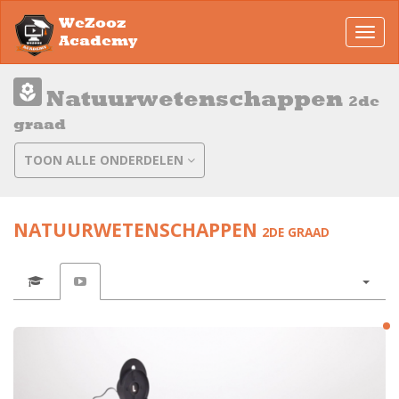
WeZooz
Toggl
Academy
navig
Natuurwetenschappen
2de
graad
TOON ALLE ONDERDELEN
NATUURWETENSCHAPPEN
2DE GRAAD