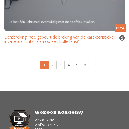
01:56
Lichtbreking: hoe gebeurt de breking van de karakteristieke
invallende lichtstralen op een bolle lens?
1
2
3
4
5
6
WeZooz Academy
WeZooz NV
Wolfsakker 5A