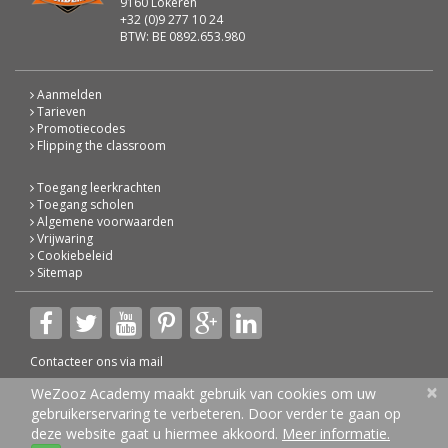
9160 Lokeren
+32 (0)9 277 10 24
BTW: BE 0892.653.980
Aanmelden
Tarieven
Promotiecodes
Flipping the classroom
Toegang leerkrachten
Toegang scholen
Algemene voorwaarden
Vrijwaring
Cookiebeleid
Sitemap
Contacteer ons via
mail
×
© 2026 WeZooz Academy
WeZooz Academy maakt gebruik van cookies om uw
gebruikerservaring te verbeteren. Door verder te gaan op
deze website gaat u hiermee akkoord.
Meer informatie.