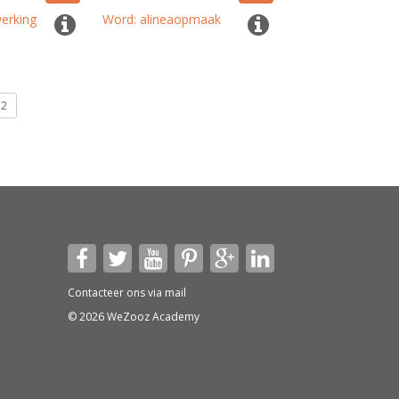
erking
Word: alineaopmaak
2
Contacteer ons via
mail
© 2026 WeZooz Academy