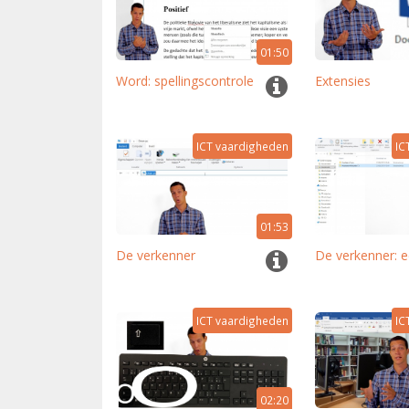
01:50
Word: spellingscontrole
Extensies
ICT vaardigheden
IC
01:53
De verkenner
De verkenner: 
ICT vaardigheden
IC
02:20