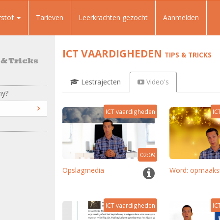
rstof
Tarieven
Leerkrachten gezocht
Aanmelden
ICT VAARDIGHEDEN
TIPS & TRICKS
 & Tricks
Lestrajecten
Video's
my?
ICT vaardigheden
IC
02:09
Opslagmedia
Word: opmaakst
ICT vaardigheden
IC